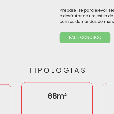
Prepare-se para elevar se
e desfrutar de um estilo 
com as demandas do mun
FALE CONOSCO
T I P O L O G I A S
68
m²